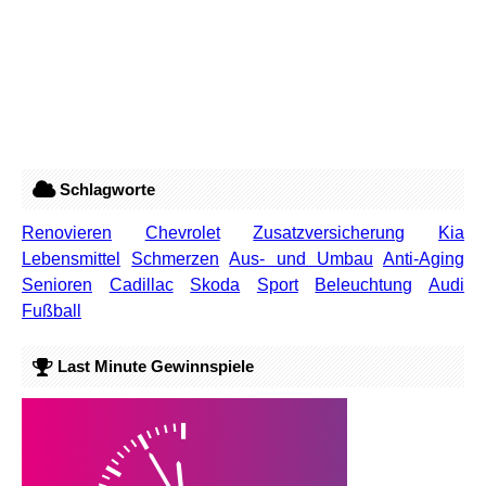
Schlagworte
Renovieren
Chevrolet
Zusatzversicherung
Kia
Lebensmittel
Schmerzen
Aus- und Umbau
Anti-Aging
Senioren
Cadillac
Skoda
Sport
Beleuchtung
Audi
Fußball
Last Minute Gewinnspiele