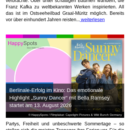
verbrachte. Oder unter schattigen Bäumen wandeln, die
Franz Kafka zu weltbekannten Werken inspirierten. All
das ist im Ostseeheilbad Graal-Müritz möglich. Bereits
vor über einhundert Jahren reisten...
weiterlesen
Berlinale-Erfolg im Kino: Das emotionale
Highlight „Sunny Dancer“ mit Bella Ramsey
startet am 13. August 2026
© HappySpots / Filmplakat: Capelight Pictures & Wild Bunch Germany
Partys, Freiheit und unbeschwerte Sommertage – so