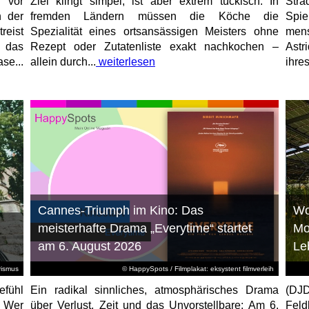
 vor
Ziel klingt simpel, ist aber extrem tückisch: In
Stra
n der
fremden Ländern müssen die Köche die
Spi
reist
Spezialität eines ortsansässigen Meisters ohne
mens
, das
Rezept oder Zutatenliste exakt nachkochen –
Astr
se...
allein durch...
weiterlesen
ihres
Cannes-Triumph im Kino: Das
Wo
meisterhafte Drama „Everytime“ startet
Mo
am 6. August 2026
Le
rismus
© HappySpots / Filmplakat: eksystent filmverleih
efühl
Ein radikal sinnliches, atmosphärisches Drama
(DJD
: Wer
über Verlust, Zeit und das Unvorstellbare: Am 6.
Feld