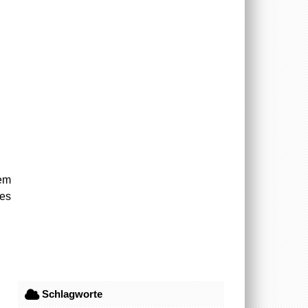
dem
ses
Schlagworte