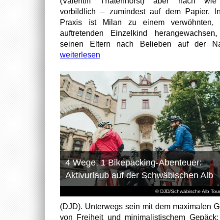
(Valentin Thatenhorst) aber nach wie
vorbildlich – zumindest auf dem Papier. I
Praxis ist Milan zu einem verwöhnten, t
auftretenden Einzelkind herangewachsen
seinen Eltern nach Belieben auf der Na
weiterlesen
4 Wege, 1 Bikepacking-Abenteuer:
Aktivurlaub auf der Schwäbischen Alb
© DJD/Schwäbische Alb Tou
(DJD). Unterwegs sein mit dem maximalen G
von Freiheit und minimalistischem Gepäck