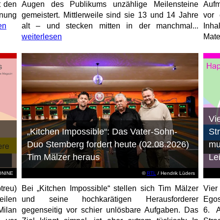
t den
Augen des Publikums unzählige Meilensteine
Aufm
anung
gemeistert. Mittlerweile sind sie 13 und 14 Jahre
vor 
en
alt – und stecken mitten in der manchmal...
Inha
weiterlesen
Mater
Vi
„Kitchen Impossible“: Das Vater-Sohn-
St
Duo Stemberg fordert heute (02.08.2026)
mu
Tim Mälzer heraus
Le
EONINE
©
RTL
/ Hendrik Lüders
treu)
Bei „Kitchen Impossible“ stellen sich Tim Mälzer
Vier
eilen
und seine hochkarätigen Herausforderer
Egos
Milan
gegenseitig vor schier unlösbare Aufgaben. Das
6. 