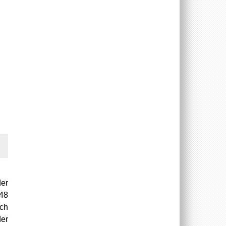
er
448
uch
der