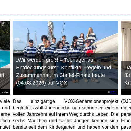
„Wir werden groß! – Teenager auf
Entdeckungskurs“: Konflikte, Regeln und
Da
rt
Zusammenhalt im Staffel-Finale heute
fü
(04.08.2026) auf VOX
Kr
ems.de
©
RTL
viele
Das einzigartige VOX-Generationenprojekt
(DJD
s und
begleitet zwölf Jugendliche nun schon seit einem
eig
erne
vollen Jahrzehnt auf ihrem Weg durchs Leben. Die
per
tlich
sechs Mädchen und sechs Jungen kennen sich
Ein
mutet
bereits seit dem Kindergarten und haben vor den
pas