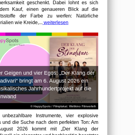
erksamkeit geschenkt. Dabei lohnt es sich
dem Kauf, einen genaueren Blick auf die
ltsstoffe der Farbe zu werfen: Natürliche
ialien wie Kreide,...
weiterlesen
er Geigen und vier Egos: „Der Klang der
radivari“ bringt am 6. August 2026 ein
sikalisches Jahrhundertprojekt auf die
inwand
© HappySpots / Filmplakat: Weltkino Filmverleih
 unbezahlbare Instrumente, vier explosive
 und die Suche nach dem perfekten Ton: Am
August 2026 kommt mit „Der Klang der