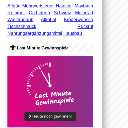
Allgäu
Mehrwertsteuer
Haustier
Maybach
Reiniger
Orchideen
Schweiz
Motorrad
Winterurlaub
Alkohol
Kinderwunsch
Tischschmuck
Rückruf
Nahrungsergänzungsmittel
Hausbau
Last Minute Gewinnspiele