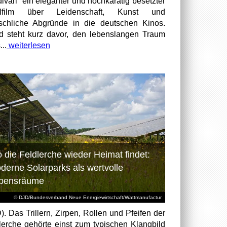
divari“ ein eleganter und hochkarätig besetzter
elfilm über Leidenschaft, Kunst und
chliche Abgründe in die deutschen Kinos.
id steht kurz davor, den lebenslangen Traum
...
weiterlesen
 die Feldlerche wieder Heimat findet:
derne Solarparks als wertvolle
bensräume
© DJD/Bundesverband Neue Energiewirtschaft/Wattmanufactur
). Das Trillern, Zirpen, Rollen und Pfeifen der
lerche gehörte einst zum typischen Klangbild